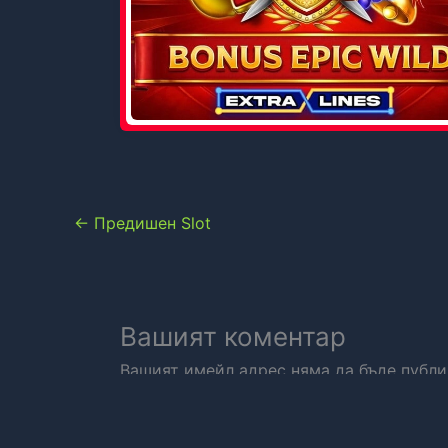
←
Предишен Slot
Вашият коментар
Вашият имейл адрес няма да бъде публи
Коментар:
*