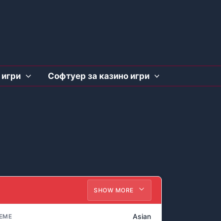
 игри
Софтуер за казино игри
SHOW MORE
Asian
EME