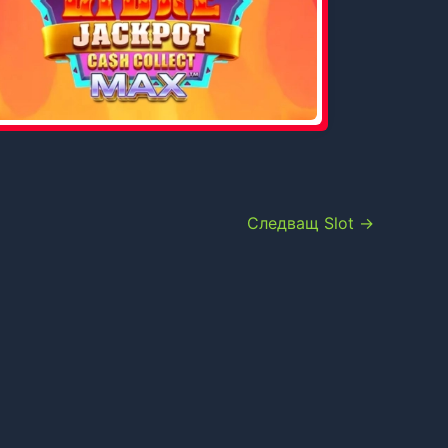
Следващ Slot
→