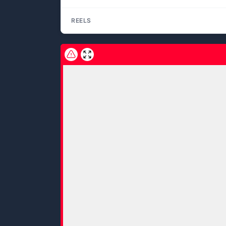
REELS