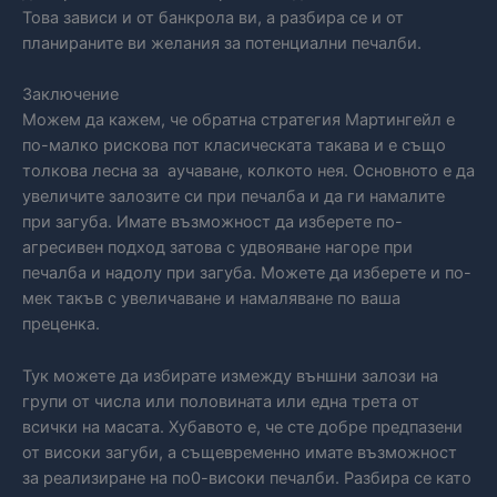
Това зависи и от банкрола ви, а разбира се и от
планираните ви желания за потенциални печалби.
Заключение
Можем да кажем, че обратна стратегия Мартингейл е
по-малко рискова пот класическата такава и е също
толкова лесна за аучаване, колкото нея. Основното е да
увеличите залозите си при печалба и да ги намалите
при загуба. Имате възможност да изберете по-
агресивен подход затова с удвояване нагоре при
печалба и надолу при загуба. Можете да изберете и по-
мек такъв с увеличаване и намаляване по ваша
преценка.
Тук можете да избирате измежду външни залози на
групи от числа или половината или една трета от
всички на масата. Хубавото е, че сте добре предпазени
от високи загуби, а същевременно имате възможност
за реализиране на по0-високи печалби. Разбира се като