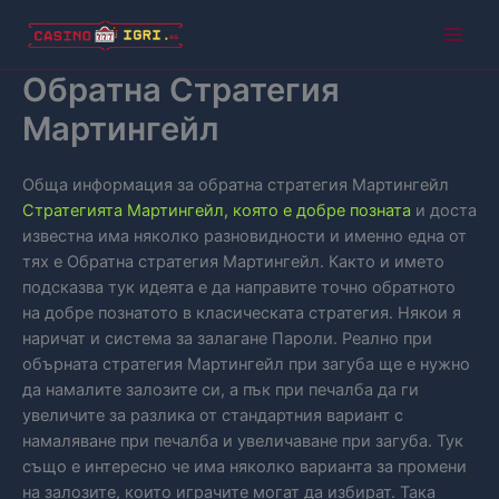
Skip
to
Main
content
Обратна Стратегия
Men
Мартингейл
Обща информация за обратна стратегия Мартингейл
Стратегията Мартингейл, която е добре позната
и доста
известна има няколко разновидности и именно една от
тях е Обратна стратегия Мартингейл. Както и името
подсказва тук идеята е да направите точно обратното
на добре познатото в класическата стратегия. Някои я
наричат и система за залагане Пароли. Реално при
обърната стратегия Мартингейл при загуба ще е нужно
да намалите залозите си, а пък при печалба да ги
увеличите за разлика от стандартния вариант с
намаляване при печалба и увеличаване при загуба. Тук
също е интересно че има няколко варианта за промени
на залозите, които играчите могат да избират. Така