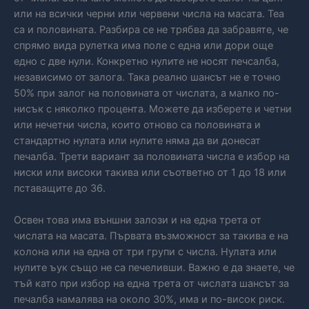
или на всички черни или червени числа на масата. Теа
са и половината. Разбира се не трябва да забравяте, че
спрямо вида рулетка има поле с една или дори още
едно с две нули. Конкретно нулите не носят печсалба,
независимо от залога. Така реално шансът не е точно
50% при залог на половината от числата, а малко по-
нисък с няколко процента. Можете да изберете и четни
или нечетни числа, които отново са половината и
стандартно нулата или нулите няма да ви донесат
печалба. Трети вариант за половината числа е избор на
ниски или високи такива или съответно от 1 до 18 или
пставащите до 36.
Освен това има външни залози и на една трета от
числата на масата. Първата възможност за такива е на
колона или на една от три групи с числа. Нулата или
нулите ъук също не са печеливши. Важно е да знаете, че
тъй като при избор на една трета от числата шансът за
печалба намалява на около 30%, има и по-висок риск.