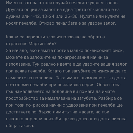
Именно затова в този случай печелите удвоен залог.
Другата опция за залог на една трета от числата е на
дузина или 1-12, 13-24 или 25-36. Нулата или нулите не
носят печалба. Отново печалбата е за удвоен залог.
Какви са вариантите за използване на обратна
стратегия Мартингейл?
За начало, ако нямате против малко по-високият риск,
можете да заложите на по-агресивния начин за
използване. Тук реално идеята е да удвоите вашия залог
при всяка печалба. Когато пък загубите се изисква да го
намалите на половина. Така имате възможност за доста
по-големи печалби при печеливша серия. Освен това
пък намаляването на половина ви помага да имате
прострабнство за намаляване на загубите. Разбира се
при този по-рисков начин с удвояване при печалба ще
достигнете по-бързо лимитът на масата, но пък
няколко поредни печалби ще ви донесат и доста висока
обща такава.