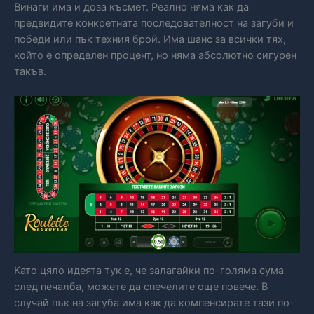
Винаги има и доза късмет. Реално няма как да
предвидите конкретната последователност на загуби и
победи или пък техния брой. Има шанс за всички тях,
който е определен процент, но няма абсолютно сигурен
такъв.
Като цяло идеята тук е, че залагайки по-голяма сума
след печалба, можете да спечелите още повече. В
случай пък на загуба има как да компенсирате тази по-