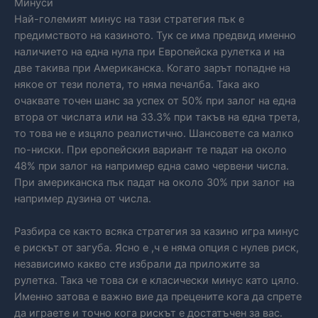
Минуси
Най-големият минус на тази стратегия пък е
предимството на казиното. Тук се има предвид именно
наличието на една нула при Европейска рулетка и на
две такива при Американска. Когато зарът попадне на
някое от тези полета, то няма печалба. Така ако
очаквате точен шанс за успех от 50% при залог на една
втора от числата или на 33.3% при такъв на една трета,
то това не е изцяло реалистично. Шансовете са малко
по-ниски. При еропейския вариант те падат на около
48% при залог на например една само червени числа.
При американска пък падат на около 30% при залог на
например дузина от числа.
Разбира се както всяка стратегия за казино игра минус
е рискът от загуба. Ясно е ,ч е няма опция с нулев риск,
независимо какво сте избрали да приложите за
рулетка. Така че това си е класически минус като цяло.
Именно затова е важно вие да прецените кога да спрете
да играете и точно кога рискът е достатъчен за вас.