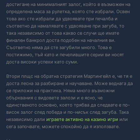
достигане на минималният залог, който е възможен на
определена маса за рулетка, която сте избрали. Освен
това ако сте избрали да удвоявате при печалба и
съответно да намалявате с удвояване при загуба, то
така независимо от това какво се случи ще имате
финален банкрол доста подобен на началния ви.
Съответно няма да сте загубили много. Това е
постижимо, тъй като и печелившите серии ви носят
доста високи успехи като суми.
Втори плщс на обратна стратегия Мартингейл е, че тя е
доста лесна за разбиране и научаване. Може веднага да
се приложи на практика. Няма много възможни
обърквания с видовете залози и е ясно, че
единственото основно, което трябва да следвате е по-
висок залог след победа и по-нисък след загуба. Така
независимо дали
играете активно на казино игри
или
сега започвате, можете спокойно да я използвате.