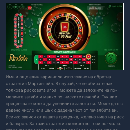
Има и още един вариант за използване на обратна
стратегия Мартингейл. В случай, че не обичате чак
толкова рисковата игра , можете да заложите на по-
малките загуби и малко по-ниските печалби. Тук вие
преценявате колко да увеличите залога си. Може да е с
дадено число или шък с дадена част от печалбата ви.
Всичко зависи от вашата преценка, желано ниво на риск
и банкрол. За тази стратегия конкретно този по-малко