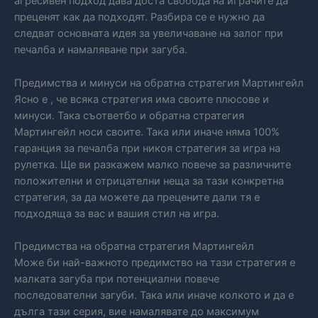
агресивен подход дава доста свобода на играчите да
преценят как да подходят. Разбира се е нужно да
следват основната идея за увеличаване на залог при
печалба и намаляване при загуба.
Предимства и минуси на обратна стратегия Мартингейл
Ясно е , че всяка стратегия има своите плюсове и
минуси. Така съответбо и обратна стратегия
Мартингейл носи своите. Така или иначе няма 100%
гаранция за печалба при никоя стратегия за игра на
рулетка. Ще ви разкажем малко повече за различните
положителни и отрицателни неща за тази конкретна
стратегия, за да можете да прецените дали тя е
подходяща за вас и вашия стил на игра.
Предимства на обратна стратегия Мартингейл
Може би най-важното предимство на тази стратегия е
малката загуба при потенциални повече
последователни загуби. Така или иначе колкото и да е
дълга тази серия, вие намалявате до максимум