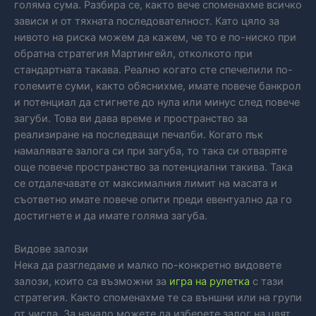
голяма сума. Разбира се, както вече споменахме всичко
зависи и от тяхната последователност. Като цяло за
нивото на риска можем да кажем, че то е по-ниско при
обратна стратегия Мартингейл, отколкото при
стандартната такава. Реално когато сте спечелили по-
големите суми, както обяснихме, имате повече банкрол
и потенциал да стигнете до нула или минус след повече
загуби. Това ви дава време и пространство за
реализиране на последващи печалби. Когато пък
намалявате залога си при загуба, то така си отваряте
още повече пространство за потенциални такива. Така
се отдалечавате от максималния лимит на масата и
съответно имате повече опити преди евентуално да го
достигнете и да имате голяма загуба.
Видове залози
Нека да разгледаме и малко по-конкретно видовете
залози, които са възможни за
игра на рулетка
с тази
стратегия. Както споменахме те са външни или на групи
от числа. За начало можете да изберете залог на цвят