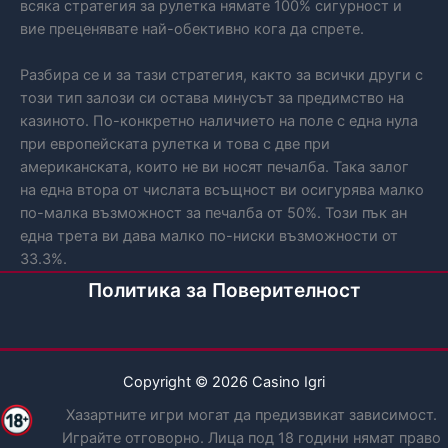
всяка стратегия за рулетка нямате 100% сигурност и
вие преценявате най-обективно кога да спрете.
Разбира се и за тази стратегия, както за всички други с
този тип залози си остава минусът за предимство на
казиното. По-конкретно наличието на поле с една нула
при европейската рулетка и това с две при
американската, които не ви носят печалба. Така залог
на една втора от числата всъщност ви осигурява малко
по-малка възможност за печалба от 50%. Този пък ан
една трета ви дава малко по-ниски възможности от
33.3%.
Политика за Поверителност
Copyright © 2026 Casino Igri
Хазартните игри могат да предизвикат зависимост.
Играйте отговорно. Лица под 18 години нямат право