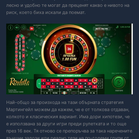
лесно и удобно те могат да преценят какво е нивото на
риск, което биха искали да поемат.
Най-общо за произхода на тази обърната стратегия
Мартингейл можем да кажем, че е от толкова отдаван,
колкото и класическия вариант. Има дори хипотези, че
е използвана за други игри преди рулетката и то още
през 16 век. Тя отново се препоръчва за така наречените
външни залози или реално тези на по-големи групи от