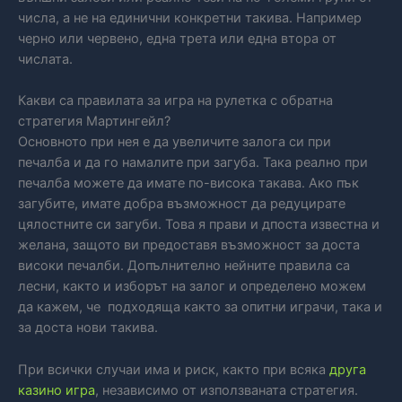
числа, а не на единични конкретни такива. Например
черно или червено, една трета или една втора от
числата.
Какви са правилата за игра на рулетка с обратна
стратегия Мартингейл?
Основното при нея е да увеличите залога си при
печалба и да го намалите при загуба. Така реално при
печалба можете да имате по-висока такава. Ако пък
загубите, имате добра възможност да редуцирате
цялостните си загуби. Това я прави и дпоста известна и
желана, защото ви предоставя възможност за доста
високи печалби. Допълнително нейните правила са
лесни, както и изборът на залог и определено можем
да кажем, че подходяща както за опитни играчи, така и
за доста нови такива.
При всички случаи има и риск, както при всяка
друга
казино игра
, независимо от използваната стратегия.