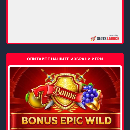
ОПИТАЙТЕ НАШИТЕ ИЗБРАНИ ИГРИ