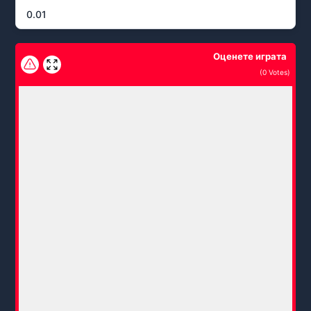
0.01
Оценете играта
(
0
Votes)