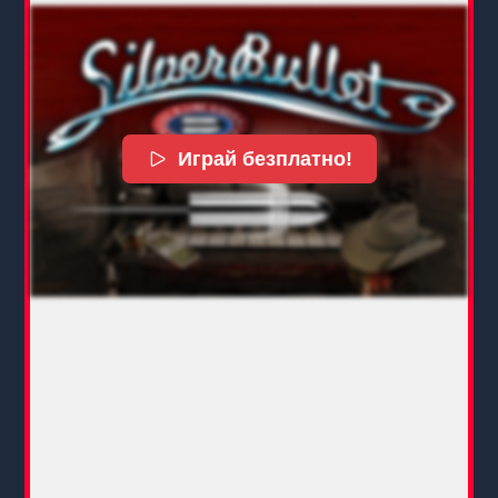
Играй безплатно!