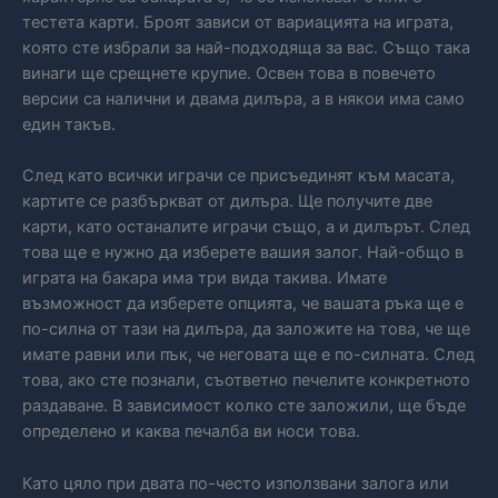
тестета карти. Броят зависи от вариацията на играта,
която сте избрали за най-подходяща за вас. Също така
винаги ще срещнете крупие. Освен това в повечето
версии са налични и двама дилъра, а в някои има само
един такъв.
След като всички играчи се присъединят към масата,
картите се разбъркват от дилъра. Ще получите две
карти, като останалите играчи също, а и дилърът. След
това ще е нужно да изберете вашия залог. Най-общо в
играта на бакара има три вида такива. Имате
възможност да изберете опцията, че вашата ръка ще е
по-силна от тази на дилъра, да заложите на това, че ще
имате равни или пък, че неговата ще е по-силната. След
това, ако сте познали, съответно печелите конкретното
раздаване. В зависимост колко сте заложили, ще бъде
определено и каква печалба ви носи това.
Като цяло при двата по-често използвани залога или