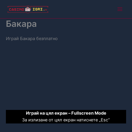
Skip
to
Main
content
Бакара
Men
Играй Бакара безплатно
Играй на цял екран – Fullscreen Mode
За излизане от цял екран натиснете „Esc“