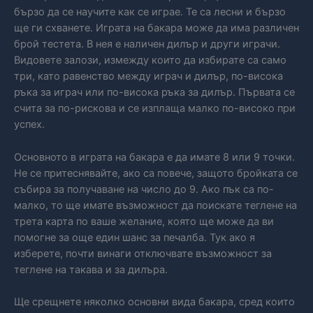
бързо да се научите как се играе. Те са лесни и бързо
ще ги схванете. Играта на бакара може да има различен
брой тестета. В нея е наличен дилър и други играчи.
Видовете залози, измежду които да избирате са само
три, като равенство между играч и дилър, по-висока
ръка за играч или по-висока ръка за дилър. Първата се
счита за по-рискова и се изплаща малко по-високо при
успех.
Основното в играта на бакара е да имате 8 или 9 точки.
Не се притеснявайте, ако са повече, защото бройката се
събира за получаване на число до 9. Ако пък са по-
малко, то ще имате възможност да поискате теглене на
трета карта по ваше желание, която ще може да ви
помогне за още един шанс за печалба. Тук ако я
изберете, почти винаги отключвате възможност за
теглене на такава и за дилъра.
Ще срещнете няколко основни вида бакара, сред които