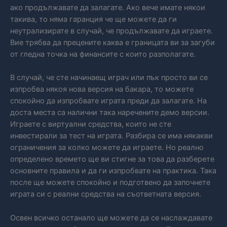
ако продължавате да залагате. Ако вече имате някои
такива, то няма гаранция че ще можете да ги
неутрализирате в случай, че продължавате да играете.
Вие трябва да прецените каква е границата ви за загуби
от гледна точка на финансите с които разполагате.
В случай, че сте начинаещ играч или пък просто ви се
изпробва някоя нова версия на бакара, то можете
спокойно да изпробвате играта преди да залагате. На
доста места са налични така наречените демо версии.
Играете с виртуални средства, които не сте
инвестирали за тест на играта. Разбира се има някакви
ограничения за колко можете да играете. Но реално
определено времето ще ви стигне за това да разберете
основните правила и да ги изпробвате на практика. Така
после ще можете спокойно и подготвено да започнете
играта си с реални средства на съответната версия.
Освен всичко останало ще можете да се наслаждавате