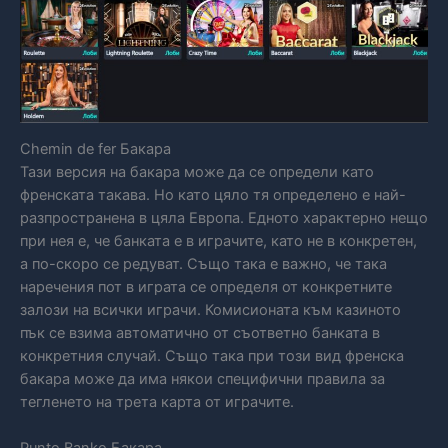
Chemin de fer Бакара
Тази версия на бакара може да се определи като
френската такава. Но като цяло тя определено е най-
разпространена в цяла Европа. Едното характерно нещо
при нея е, че банката е в играчите, като не в конкретен,
а по-скоро се редуват. Също така е важно, че така
наречения пот в играта се определя от конкретните
залози на всички играчи. Комисионата към казиното
пък се взима автоматично от съответно банката в
конкретния случай. Също така при този вид френска
бакара може да има някои специфични правила за
тегленето на трета карта от играчите.