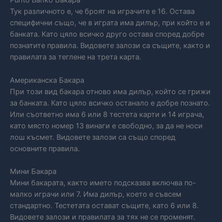
Punto Banko Бакара
Тук различното е, че броят на играчите е 16. Остава
специфични също, че в играта има дилър, при който е и
банката. Като цяло всичко друго остава според добре
познатите правила. Видовете залози са същите, както и
правилата за теглене на трета карта.
Американска Бакара
При този вид бакара отново има дилър, който се грижи
за банката. Като цяло всичко останало е добре познато.
Или съответно има 6 или 8 тестета карти и 14 играча,
като място номер 13 винаги е свободно, за да не носи
лош късмет. Видовете залози са също според
основните правила.
Мини Бакара
Мини бакарата, както името подсказва включва по-
малко играчи или 7. Има дилър, което е съвсем
стандартно. Тестетата остават същите, като 6 или 8.
Видовете залози и правилата за тях не се променят.