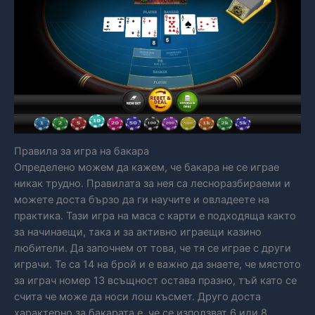
Правила за игра на бакара
Определено можем да кажем, че бакара не се играе
никак трудно. Правилата за нея са лесноразбираеми и
можете доста бързо да ги научите и овладеете на
практика. Тази игра на маса с карти е подходяща както
за начинаещи, така и за активно играещи казино
любители. Да започнем от това, че тя се играе с други
играчи. Те са 14 на брой и е важно да знаете, че мястото
за играч номер 13 всъщност остава празно, тъй като се
счита че може да носи лош късмет. Друго доста
характерно за бакарата е, че се използват 6 или 8