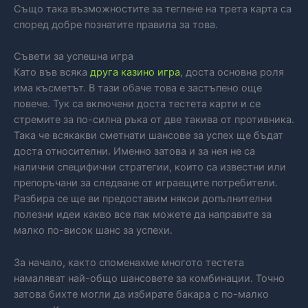
Също така възможностите за теглене на трета карта са
според добре познатите правила за това.
Съвети за успешна игра
Като във всяка
друга казино игра
, доста основна роля
има късметът. В тази обаче това е застъпено още
повече. Тук са включени доста тестета карти и се
стремите за по-силна ръка от две такива от противника.
Така че всякакви сметнати шансове за успех ще бъдат
доста относителни. Именно затова и за нея не са
налични специфични стратегии, които са известни или
препоръчани за следване от играещите потребители.
Разбира се ще ви предоставим някои допълнителни
полезни идеи какво все пак можете да направите за
малко по-висок шанс за успехи.
За начало, както споменахме многото тестета
намаляват най-общо шансовете за комбинации. Точно
затова бихте могли да избирате бакара с по-малко