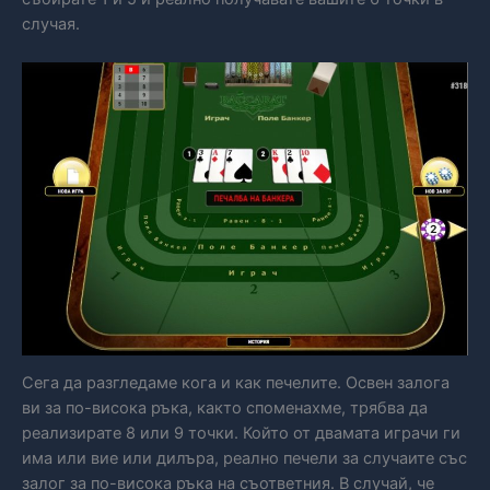
случая.
Сега да разгледаме кога и как печелите. Освен залога
ви за по-висока ръка, както споменахме, трябва да
реализирате 8 или 9 точки. Който от двамата играчи ги
има или вие или дилъра, реално печели за случаите със
залог за по-висока ръка на съответния. В случай, че