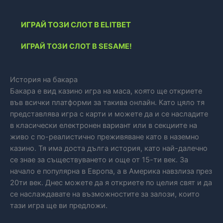
ИГРАЙ ТОЗИ СЛОТ В ELITBET
ИГРАЙ ТОЗИ СЛОТ В SESAME!
История на бакара
Бакара е вид казино игра на маса, която ще откриете
във всички платформи за такива онлайн. Като цяло тя
представлява игра с карти и можете да и се насладите
в класически електронен вариант или в секциите на
живо с по-реалистично преживяване като в наземно
казино. Тя има доста дълга история, като най-далечно
се знае за съществуването и още от 15-ти век. За
начало е популярна в Европа, а в Америка навзлиза през
20ти век. Днес можете да я откриете по целия свят и да
се наслаждавате на възможностите за залози, които
тази игра ще ви предложи.