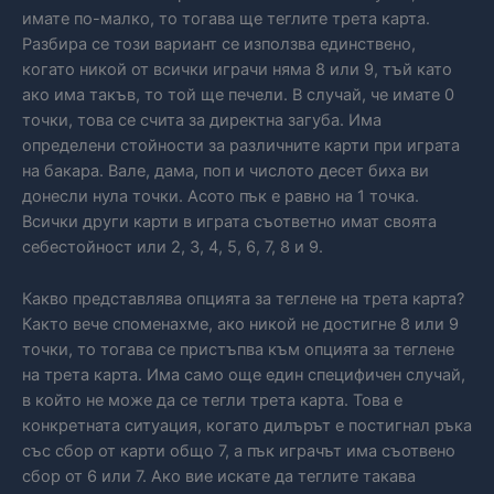
имате по-малко, то тогава ще теглите трета карта.
Разбира се този вариант се използва единствено,
когато никой от всички играчи няма 8 или 9, тъй като
ако има такъв, то той ще печели. В случай, че имате 0
точки, това се счита за директна загуба. Има
определени стойности за различните карти при играта
на бакара. Вале, дама, поп и числото десет биха ви
донесли нула точки. Асото пък е равно на 1 точка.
Всички други карти в играта съответно имат своята
себестойност или 2, 3, 4, 5, 6, 7, 8 и 9.
Какво представлява опцията за теглене на трета карта?
Както вече споменахме, ако никой не достигне 8 или 9
точки, то тогава се пристъпва към опцията за теглене
на трета карта. Има само още един специфичен случай,
в който не може да се тегли трета карта. Това е
конкретната ситуация, когато дилърът е постигнал ръка
със сбор от карти общо 7, а пък играчът има съотвено
сбор от 6 или 7. Ако вие искате да теглите такава