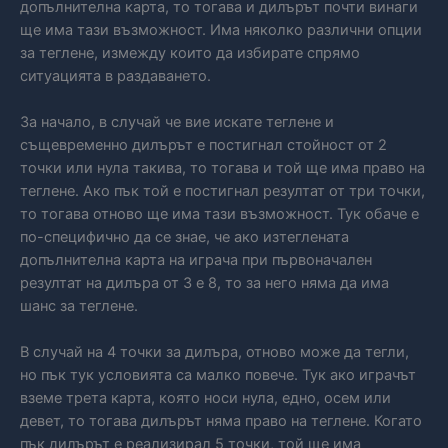
допълнителна карта, то тогава и дилърът почти винаги
ще има тази възможност. Има няколко различни опции
за теглене, измежду които да избирате спрямо
ситуацията в раздаването.
За начало, в случай че вие искате теглене и
същевременно дилърът е постигнал стойност от 2
точки или нула такива, то тогава и той ще има право на
теглене. Ако пък той е постигнал резултат от три точки,
то тогава отново ще има тази възможност. Тук обаче е
по-специфично да се знае, че ако изтеглената
допълнителна карта на играча при първоначален
резултат на дилъра от 3 е 8, то за него няма да има
шанс за теглене.
В случай на 4 точки за дилъра, отново може да тегли,
но пък тук условията са малко повече. Тук ако играчът
вземе трета карта, която носи нула, едно, осем или
девет, то тогава дилърът няма право на теглене. Когато
пък дилърът е реализирал 5 точки, той ще има