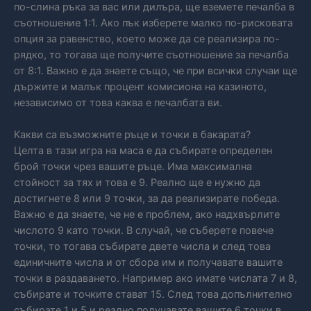
по-слина ръка за вас или дилъра, ще вземете печалба в
съотношение 1:1. Ако пък изберете малко по-рисковата
опция за равенство, което може да се реализира по-
рядко, то тогава ще получите съотношение за печалба
от 8:1. Важно е да знаете също, че при всички случаи ще
държите и малък процент комисиона на казиното,
независимо от това каква е печалбата ви.
Какви са възможните ръце и точки в бакарата?
Целта в тази игра на маса е да събирате определен
брой точки чрез вашите ръце. Има максимална
стойност за тях и това е 9. Реално ще е нужно да
достигнете 8 или 9 точки, за да реализирате победа.
Важно е да знаете, че не е проблем, ако надхвърлите
числото 9 като точки. В случай, че съберете повече
точки, то тогава събирате двете числа и след това
единичните числа и от сбора им и получавате вашите
точки в раздаването. Например ако имате числата 7 и 8,
събирате и точките стават 15. След това допълнително
събирате 1 и 5 и реално получавате вашите 6 точки в