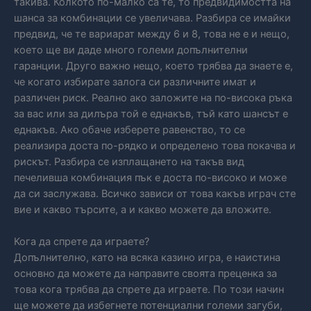
такива. Колкото по-малко са те, то предвидимостта на
шанса за комбинации се увеличава. Разбира се имайки
предвид, че те вариарат между 6 и 8, това не е и нещо,
което ще ви даде много големи допълнителни
гаранции. Друго важно нещо, което трябва да знаете е,
че когато избирате залога си различните имат и
различен риск. Реално ако заложите на по-висока ръка
за вас или за дилъра той е еднакъв, тъй като шансът е
еднакъв. Ако обаче изберете равенство, то се
реализира доста по-рядко и определено това покачва и
рискът. Разбира се изплащането на такъв вид
печеливша комбинация пък е доста по-високо и може
да си заслужава. Всичко зависи от това какъв играч сте
вие и какво търсите, а и какво можете да вложите.
Кога да спрете да играете?
Допълнително, като на всяка казино игра, е наистина
основно да можете да направите своята преценка за
това кога трябва да спрете да играете. По този начин
ще можете да избегнете потенциални големи загуби,