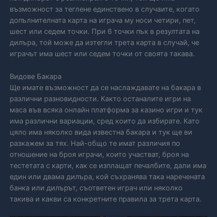
възможност за теглене единствено в случаите, когато
допълнителната карта на играча му носи четири, пет,
шест или седем точки. При 6 точки пък в резултата на
дилъра, той може да изтегли трета карта в случай, че
играчът има шест или седем точки от своята такава.
Видове Бакара
Ще имате възможност да се наслаждавате на бакара в
различни разновидности. Както останалите игри на
маса във всяка онлайн платформа за казино игри и тук
има различни вариации, сред които да избирате. Като
цяло има няколко вида известна бакара и тук ще ви
разкажем за тях. Най-общо те имат различия по
отношение на броя играчи, които участват, броя на
тестетата с карти, как се изплащат печалбите, дали има
един или двама дилъра, кой съхранява така наречената
банка или дилърът, съответен играч или няколко
такива и какви са конкретните правила за трета карта.