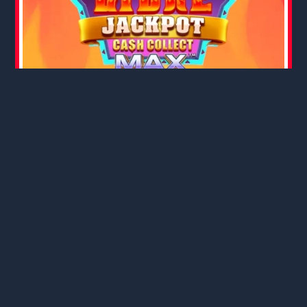
←
Предишен Slot
Следващ Slot
→
Вашият коментар
Вашият имейл адрес няма да бъде публикуван.
Задължителните полета са отбелязани с
*
Коментар:
*