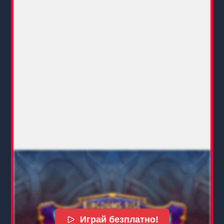
Играй безплатно!