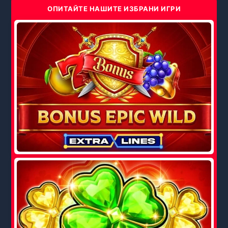
ОПИТАЙТЕ НАШИТЕ ИЗБРАНИ ИГРИ