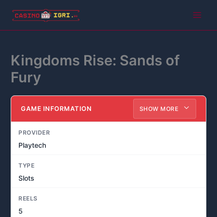
Skip
to
Main
content
Men
Kingdoms Rise: Sands of
Fury
GAME INFORMATION
SHOW MORE
PROVIDER
Playtech
TYPE
Slots
REELS
5