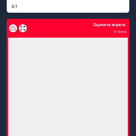
0.1
Оценете играта
(
0
Votes)