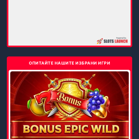
ОПИТАЙТЕ НАШИТЕ ИЗБРАНИ ИГРИ