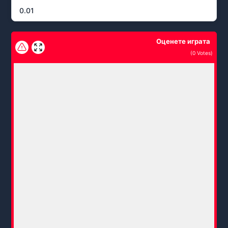
0.01
Оценете играта
(
0
Votes)