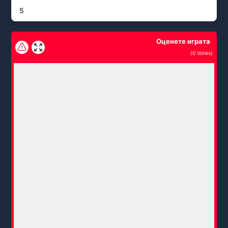
5
Оценете играта
(
0
Votes)