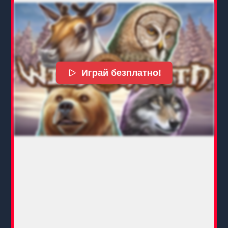
Играй безплатно!