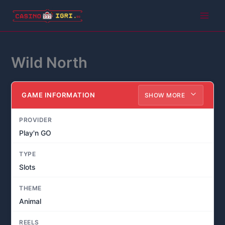
Skip
to
Main
content
Men
Wild North
GAME INFORMATION
SHOW MORE
PROVIDER
Play'n GO
TYPE
Slots
THEME
Animal
REELS