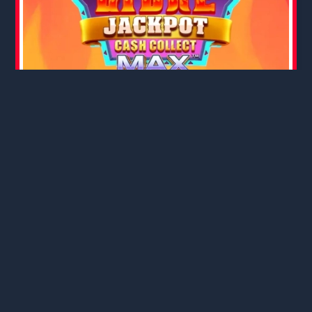
←
Предишен Slot
Следващ Slot
→
Вашият коментар
Вашият имейл адрес няма да бъде публикуван.
Задължителните полета са отбелязани с
*
Коментар:
*