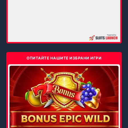
ОПИТАЙТЕ НАШИТЕ ИЗБРАНИ ИГРИ