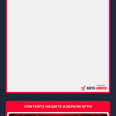
ОПИТАЙТЕ НАШИТЕ ИЗБРАНИ ИГРИ