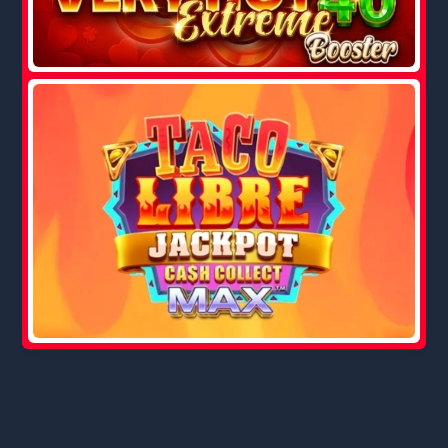
←
Предишен Slot
Следващ Slot
→