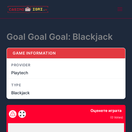
Skip
to
Main
content
Men
Goal Goal Goal: Blackjack
GAME INFORMATION
PROVIDER
Playtech
TYPE
Blackjack
Оценете играта
(
0
Votes)