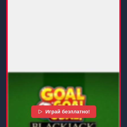
Играй безплатно!