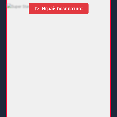
Играй безплатно!