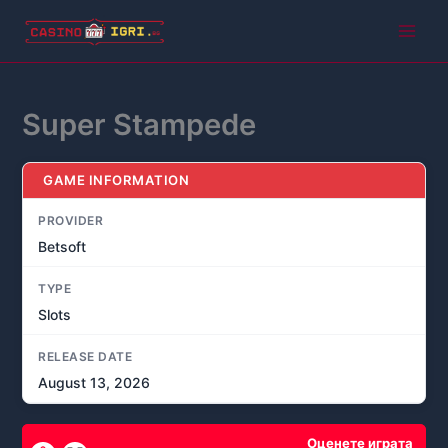
Skip
to
Main
content
Men
Super Stampede
GAME INFORMATION
PROVIDER
Betsoft
TYPE
Slots
RELEASE DATE
August 13, 2026
Оценете играта