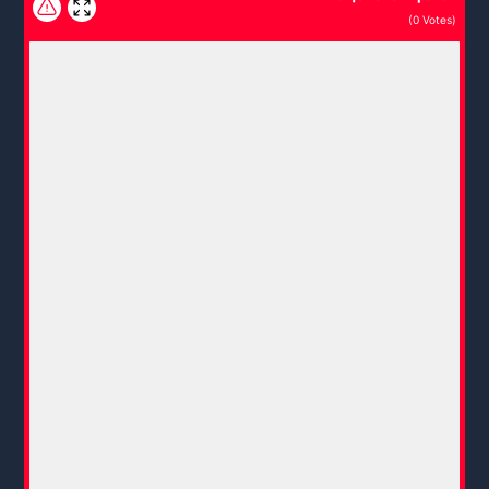
(
0
Votes)