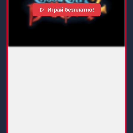
Играй безплатно!