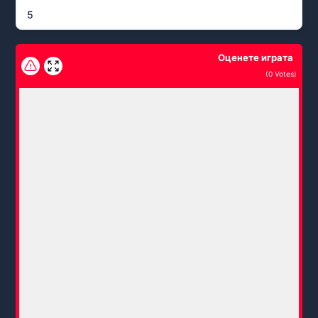
5
Оценете играта
(
0
Votes)