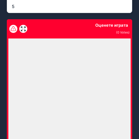
5
Оценете играта
(
0
Votes)