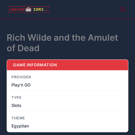
Skip
to
Main
content
Men
Rich Wilde and the Amulet
of Dead
GAME INFORMATION
PROVIDER
Play'n GO
TYPE
Slots
THEME
Egyptian