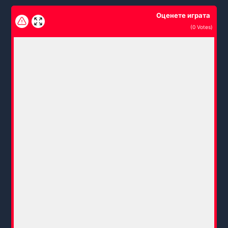
Оценете играта
(
0
Votes)