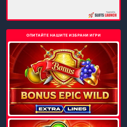
ОПИТАЙТЕ НАШИТЕ ИЗБРАНИ ИГРИ