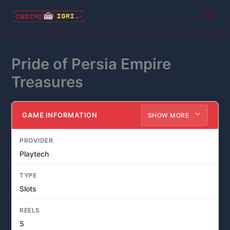
Skip
to
Main
content
Men
Pride of Persia Empire
Treasures
GAME INFORMATION
SHOW MORE
PROVIDER
Playtech
TYPE
Slots
REELS
5