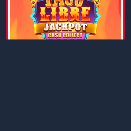
←
Предишен Slot
Следващ Slot
→
Вашият коментар
Вашият имейл адрес няма да бъде публикуван.
Задължителните полета са отбелязани с
*
Коментар:
*