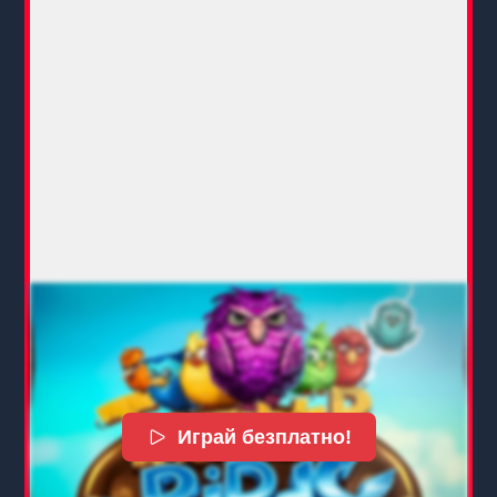
Играй безплатно!