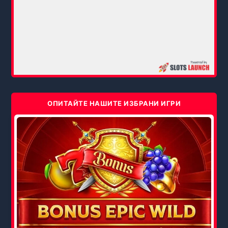
ОПИТАЙТЕ НАШИТЕ ИЗБРАНИ ИГРИ