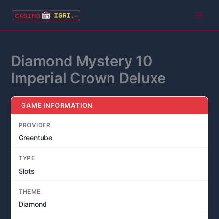
Skip
to
Main
content
Men
Diamond Mystery 10
Imperial Crown Deluxe
GAME INFORMATION
PROVIDER
Greentube
TYPE
Slots
THEME
Diamond