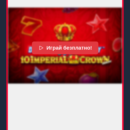
Играй безплатно!