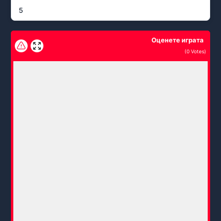
5
Оценете играта
(
0
Votes)