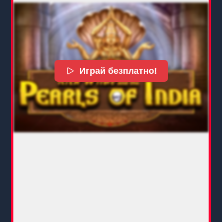
Играй безплатно!