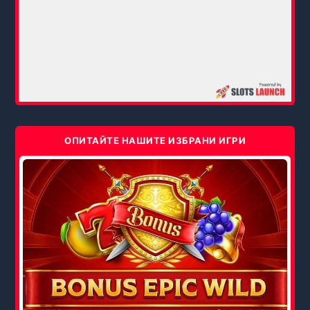
ОПИТАЙТЕ НАШИТЕ ИЗБРАНИ ИГРИ