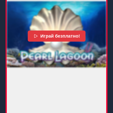
Играй безплатно!