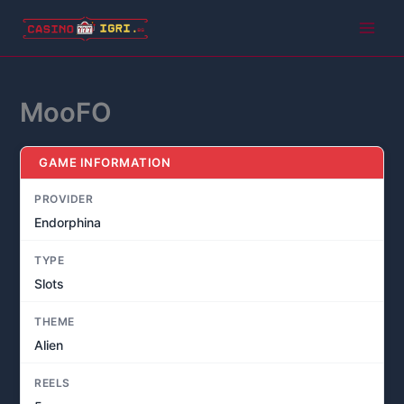
Skip
to
Main
content
Men
MooFO
GAME INFORMATION
PROVIDER
Endorphina
TYPE
Slots
THEME
Alien
REELS