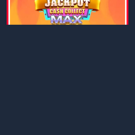
←
Предишен Slot
Следващ Slot
→
Вашият коментар
Вашият имейл адрес няма да бъде публикуван.
Задължителните полета са отбелязани с
*
Коментар:
*