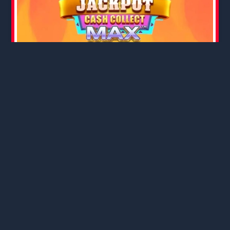
←
Предишен Slot
Следващ Slot
→
Вашият коментар
Вашият имейл адрес няма да бъде публикуван.
Задължителните полета са отбелязани с
*
Коментар:
*