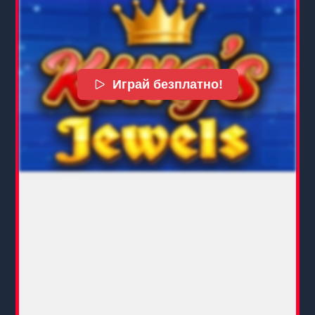
Играй безплатно!