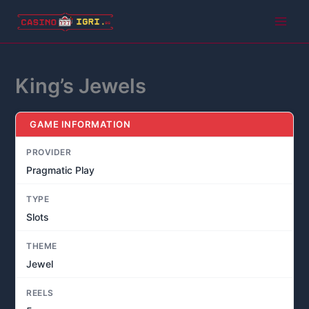
Skip
to
Main
content
Men
King’s Jewels
GAME INFORMATION
PROVIDER
Pragmatic Play
TYPE
Slots
THEME
Jewel
REELS