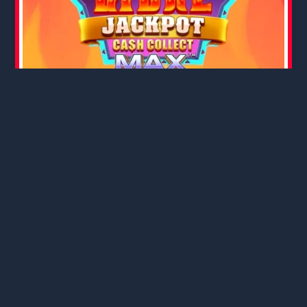
←
Предишен Slot
Следващ Slot
→
Вашият коментар
Вашият имейл адрес няма да бъде публикуван.
Задължителните полета са отбелязани с
*
Коментар:
*