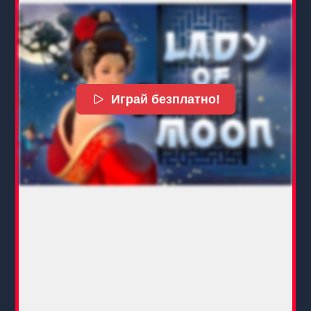
Играй безплатно!