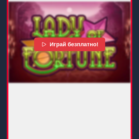
Играй безплатно!