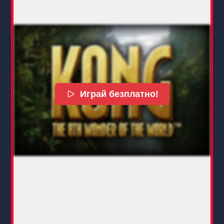
Играй безплатно!