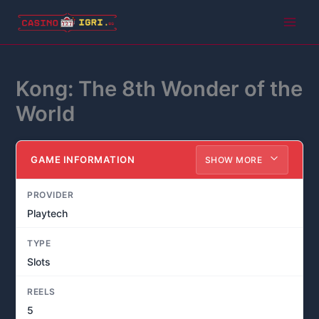
Skip
to
Main
content
Men
Kong: The 8th Wonder of the
World
GAME INFORMATION
SHOW MORE
PROVIDER
Playtech
TYPE
Slots
REELS
5