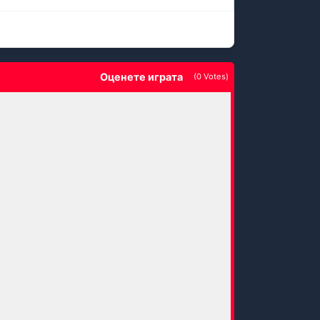
Оценете играта
(
0
Votes)