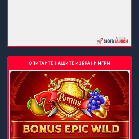
ОПИТАЙТЕ НАШИТЕ ИЗБРАНИ ИГРИ