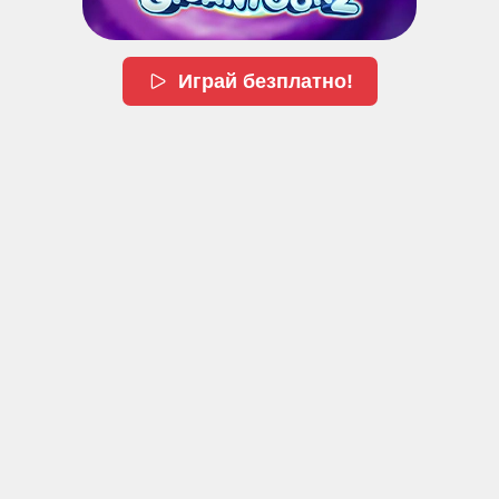
Играй безплатно!