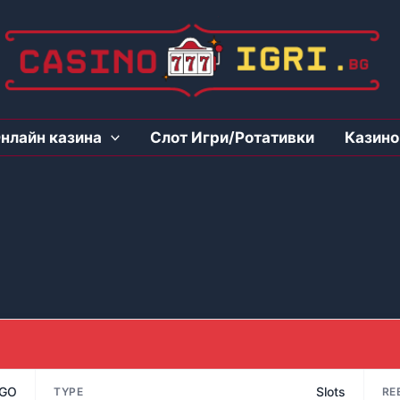
нлайн казина
Слот Игри/Ротативки
Казино
 GO
Slots
TYPE
RE