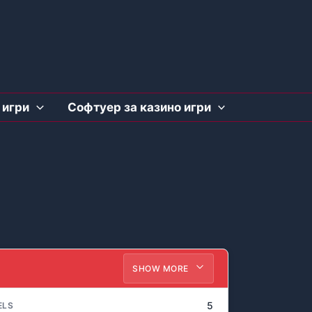
 игри
Софтуер за казино игри
SHOW MORE
5
ELS