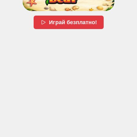
Играй безплатно!