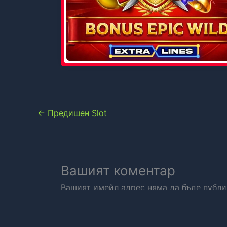
←
Предишен Slot
Вашият коментар
Вашият имейл адрес няма да бъде публи
Коментар:
*