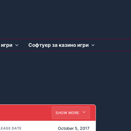
 игри
Софтуер за казино игри
SHOW MORE
October 5, 2017
LEASE DATE