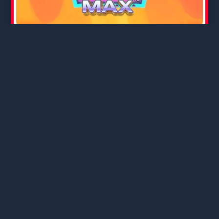
←
Предишен Slot
Следващ Slot
→
Вашият коментар
Вашият имейл адрес няма да бъде публикуван.
Задължителните полета са отбелязани с
*
Коментар:
*