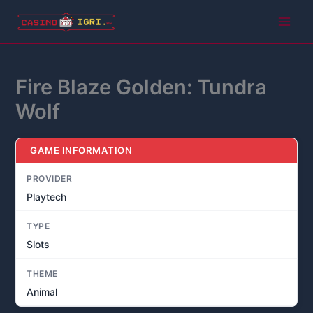
Skip
to
Main
content
Men
Fire Blaze Golden: Tundra
Wolf
GAME INFORMATION
PROVIDER
Playtech
TYPE
Slots
THEME
Animal