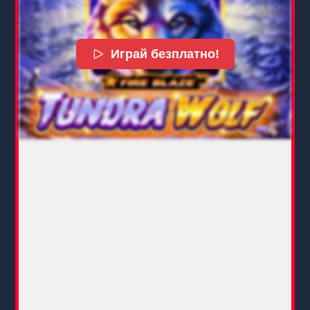
Играй безплатно!