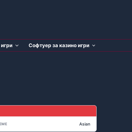
 игри
Софтуер за казино игри
Asian
EME