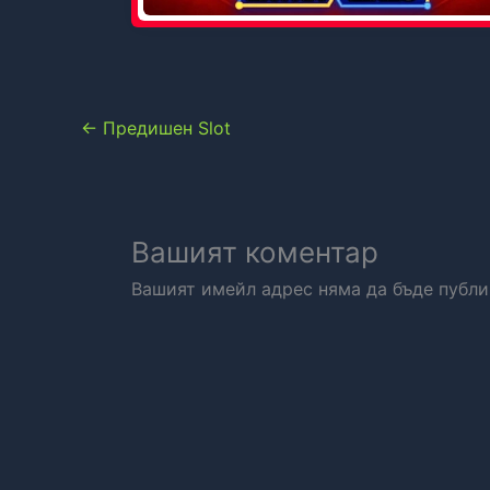
←
Предишен Slot
Вашият коментар
Вашият имейл адрес няма да бъде публи
Коментар:
*