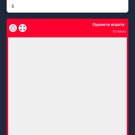
5
Оценете играта
(
0
Votes)