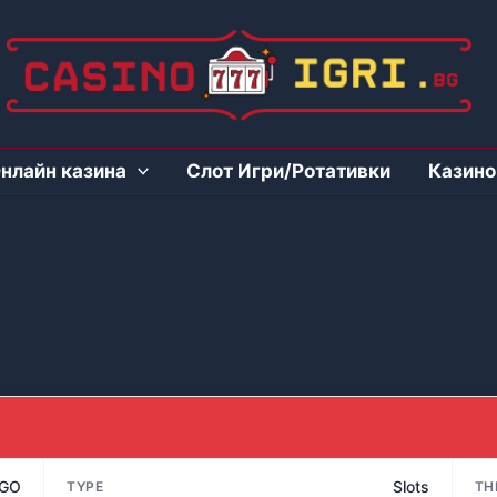
нлайн казина
Слот Игри/Ротативки
Казино
 GO
Slots
TYPE
TH