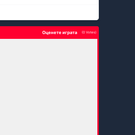
Оценете играта
(
0
Votes)