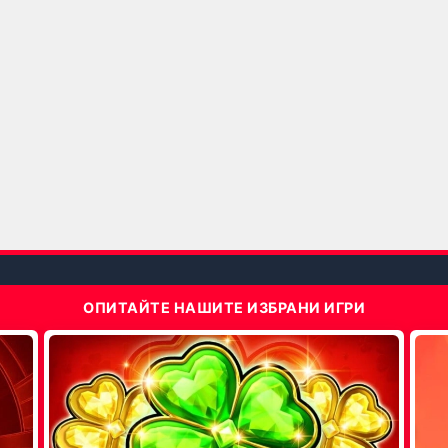
ОПИТАЙТЕ НАШИТЕ ИЗБРАНИ ИГРИ