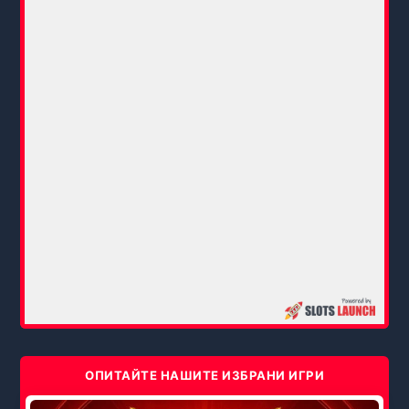
ОПИТАЙТЕ НАШИТЕ ИЗБРАНИ ИГРИ