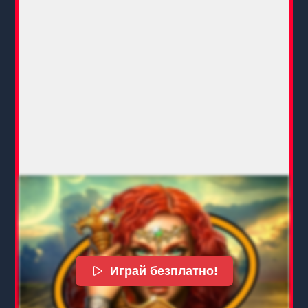
Играй безплатно!