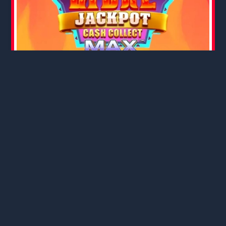
←
Предишен Slot
Следващ Slot
→
Вашият коментар
Вашият имейл адрес няма да бъде публикуван.
Задължителните полета са отбелязани с
*
Коментар:
*