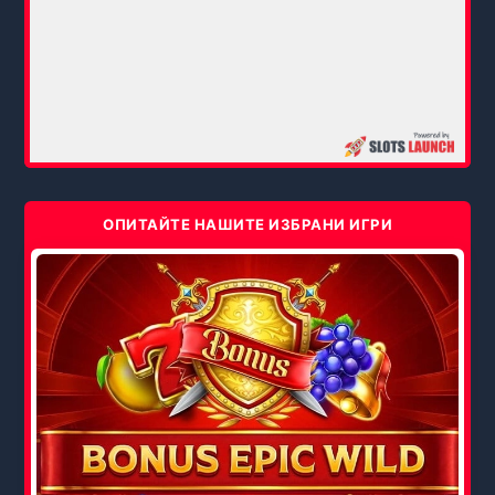
ОПИТАЙТЕ НАШИТЕ ИЗБРАНИ ИГРИ