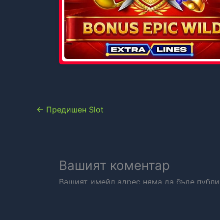
←
Предишен Slot
Вашият коментар
Вашият имейл адрес няма да бъде публи
Коментар:
*