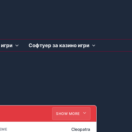
 игри
Софтуер за казино игри
SHOW MORE
Cleopatra
EME