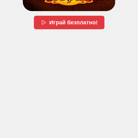
Играй безплатно!