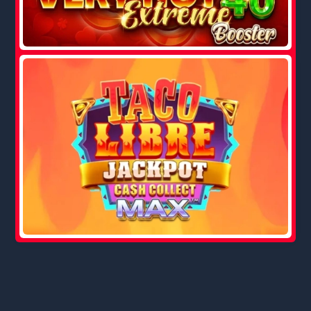
←
Предишен Slot
Следващ Slot
→