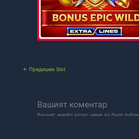
←
Предишен Slot
Вашият коментар
Вашият имейл адрес няма да бъде публи
Коментар:
*