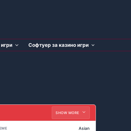
 игри
Софтуер за казино игри
SHOW MORE
Asian
EME