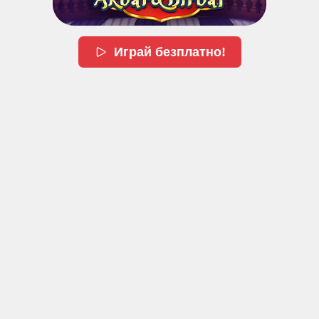
Играй безплатно!