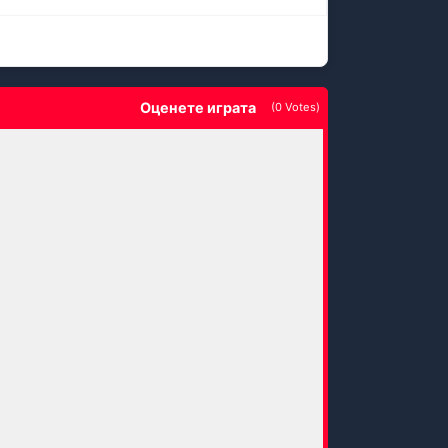
Оценете играта
(
0
Votes)