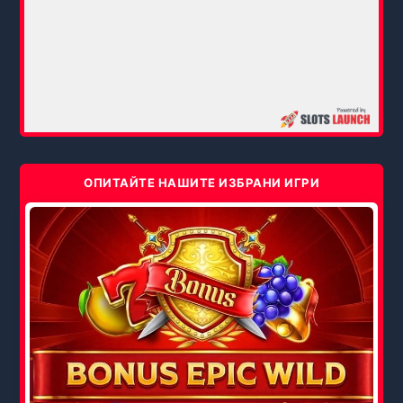
ОПИТАЙТЕ НАШИТЕ ИЗБРАНИ ИГРИ