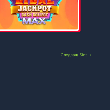
Следващ Slot
→