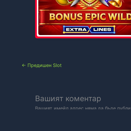
←
Предишен Slot
Вашият коментар
Вашият имейл адрес няма да бъде публи
Коментар:
*