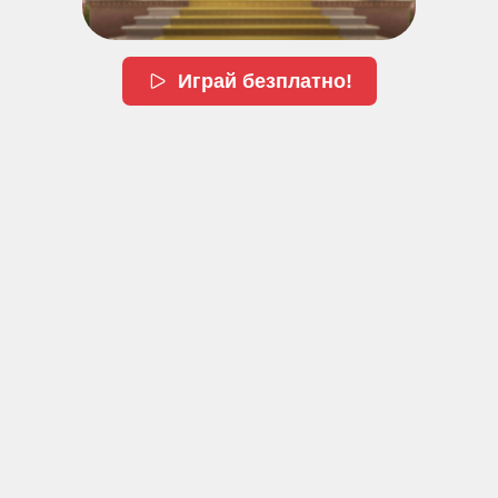
Играй безплатно!