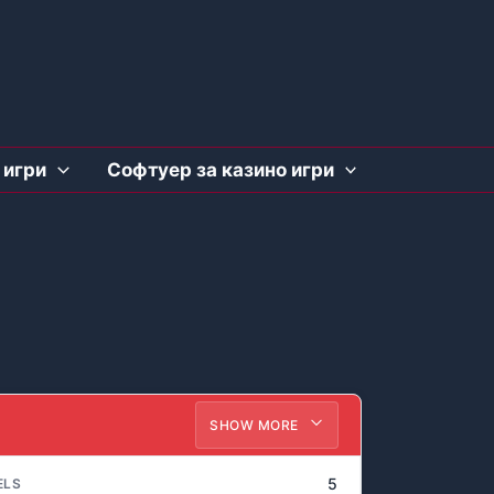
 игри
Софтуер за казино игри
SHOW MORE
5
ELS