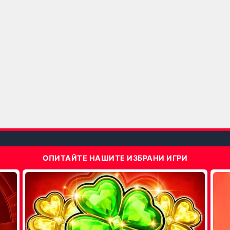
ОПИТАЙТЕ НАШИТЕ ИЗБРАНИ ИГРИ