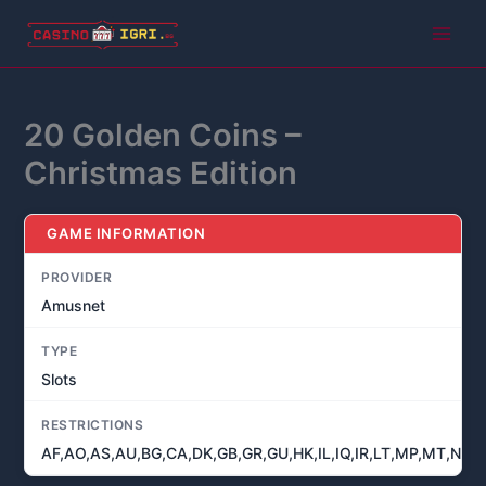
Skip
to
Main
content
Men
20 Golden Coins –
Christmas Edition
GAME INFORMATION
PROVIDER
Amusnet
TYPE
Slots
RESTRICTIONS
AF,AO,AS,AU,BG,CA,DK,GB,GR,GU,HK,IL,IQ,IR,LT,MP,MT,NI,N