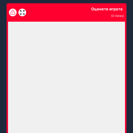
Оценете играта
(
0
Votes)