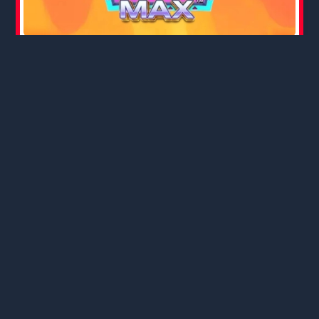
←
Предишен Slot
Следващ Slot
→
Вашият коментар
Вашият имейл адрес няма да бъде публикуван.
Задължителните полета са отбелязани с
*
Коментар:
*