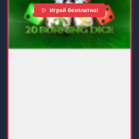
Играй безплатно!