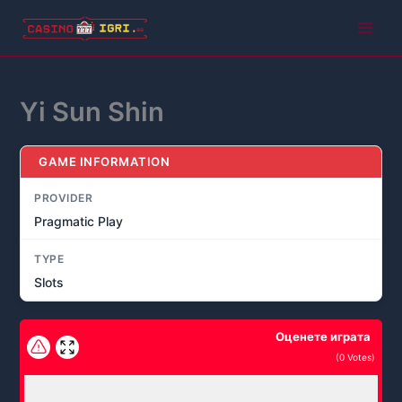
Skip
to
Main
content
Men
Yi Sun Shin
GAME INFORMATION
PROVIDER
Pragmatic Play
TYPE
Slots
Оценете играта
(
0
Votes)