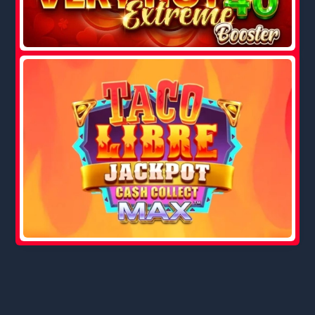
←
Предишен Slot
Следващ Slot
→