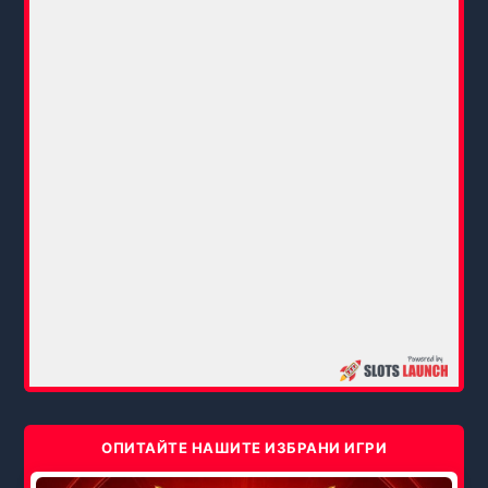
ОПИТАЙТЕ НАШИТЕ ИЗБРАНИ ИГРИ