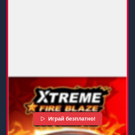
Играй безплатно!