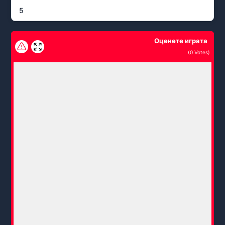
5
Оценете играта
(
0
Votes)