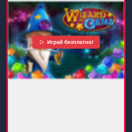
Играй безплатно!