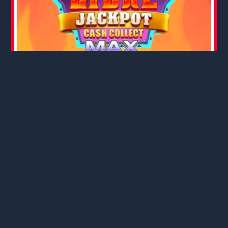
←
Предишен Slot
Следващ Slot
→
Вашият коментар
Вашият имейл адрес няма да бъде публикуван.
Задължителните полета са отбелязани с
*
Коментар:
*