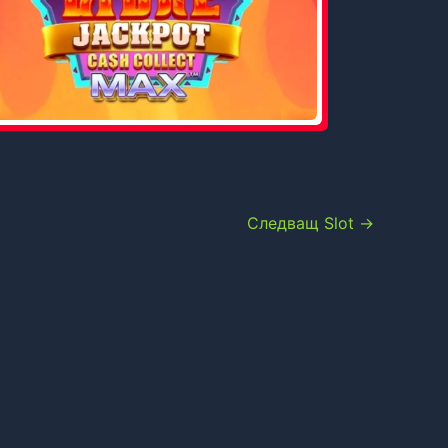
Следващ Slot
→