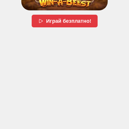
Играй безплатно!